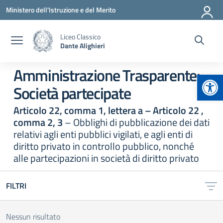
Vai ai contenuti
Vai al menu di navigazione
Vai al footer
Ministero dell'Istruzione e del Merito
Liceo Classico
Dante Alighieri
Amministrazione Trasparente:
Apr
Società partecipate
Articolo 22, comma 1, lettera a – Articolo 22 ,
comma 2, 3
– Obblighi di pubblicazione dei dati
relativi agli enti pubblici vigilati, e agli enti di
diritto privato in controllo pubblico, nonché
alle partecipazioni in società di diritto privato
FILTRI
Nessun risultato