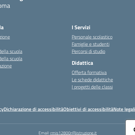
oma
Visita la pagina iniziale della scuola
la
I Servizi
zione
Personale scolastico
Famiglie e studenti
della scuola
Percorsi di studio
della scuola
Didattica
azione
Offerta formativa
Le schede didattiche
I progetti delle classi
cy
Dichiarazione di accessibilità
Obiettivi di accessibilità
Note legal
Email:
rmis12800r@istruzione.it