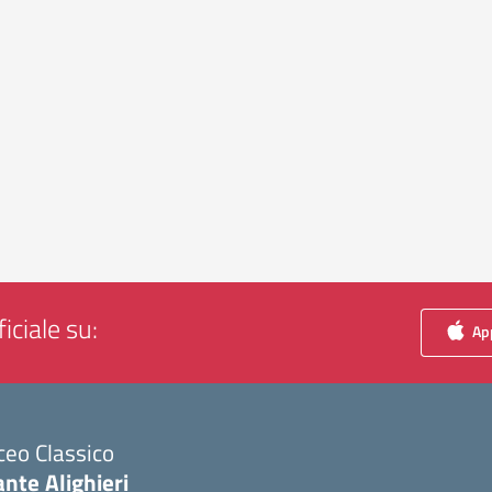
iciale su:
App
ceo Classico
nte Alighieri