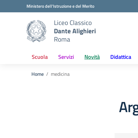
Vai ai contenuti
Vai al menu di navigazione
Vai al footer
Ministero dell'Istruzione e del Merito
Liceo Classico
Dante Alighieri
Roma
Scuola
Servizi
Novità
Didattica
Home
medicina
Ar