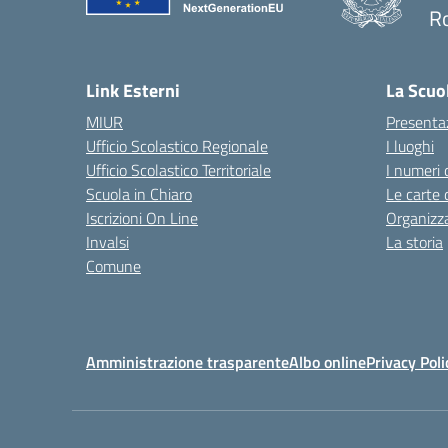
R
— 
Link Esterni
La Scuo
MIUR
Presenta
Ufficio Scolastico Regionale
I luoghi
Ufficio Scolastico Territoriale
I numeri 
Scuola in Chiaro
Le carte 
Iscrizioni On Line
Organizz
Invalsi
La storia
Comune
Amministrazione trasparente
Albo online
Privacy Poli