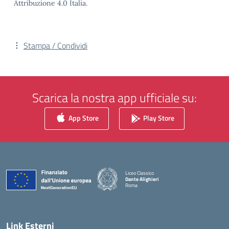
Attribuzione 4.0 Italia.
Stampa / Condividi
Scarica la nostra app ufficiale su:
App Store
Play Store
Liceo Classico
Dante Alighieri
Roma
— Visita la pagina iniziale della scuola
Link Esterni