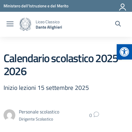
Vai ai contenuti
Vai al menu di navigazione
Vai al footer
Ministero dell'Istruzione e del Merito
Liceo Classico
Dante Alighieri
Apr
Calendario scolastico 2025-
2026
Inizio lezioni 15 settembre 2025
Personale scolastico
0
Dirigente Scolastico