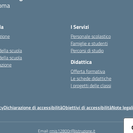
oma
Visita la pagina iniziale della scuola
la
I Servizi
zione
Personale scolastico
Famiglie e studenti
della scuola
Percorsi di studio
della scuola
Didattica
azione
Offerta formativa
Le schede didattiche
I progetti delle classi
cy
Dichiarazione di accessibilità
Obiettivi di accessibilità
Note legal
Email:
rmis12800r@istruzione.it