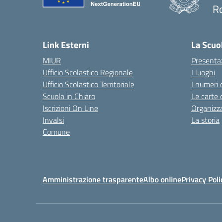
R
— 
Link Esterni
La Scuo
MIUR
Presenta
Ufficio Scolastico Regionale
I luoghi
Ufficio Scolastico Territoriale
I numeri 
Scuola in Chiaro
Le carte 
Iscrizioni On Line
Organizz
Invalsi
La storia
Comune
Amministrazione trasparente
Albo online
Privacy Poli