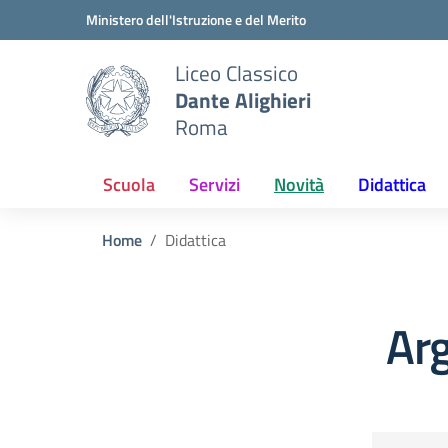
Vai ai contenuti
Vai al menu di navigazione
Vai al footer
Ministero dell'Istruzione e del Merito
Liceo Classico
Dante Alighieri
Roma
Scuola
Servizi
Novità
Didattica
Home
Didattica
Arg