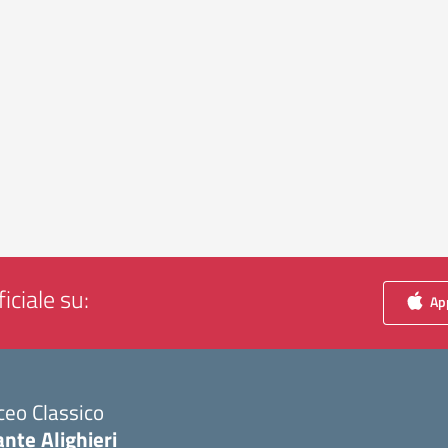
iciale su:
App
ceo Classico
nte Alighieri