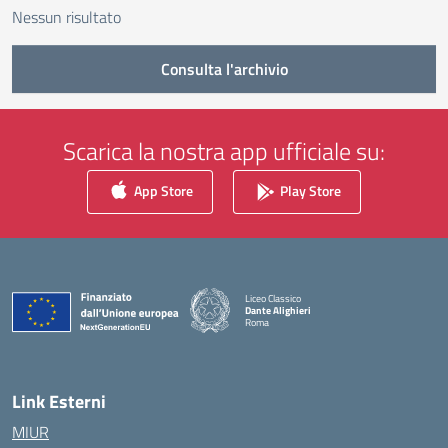
Nessun risultato
Consulta l'archivio
Scarica la nostra app ufficiale su:
App Store
Play Store
Liceo Classico
Dante Alighieri
Roma
— Visita la pagina iniziale della scuola
Link Esterni
MIUR