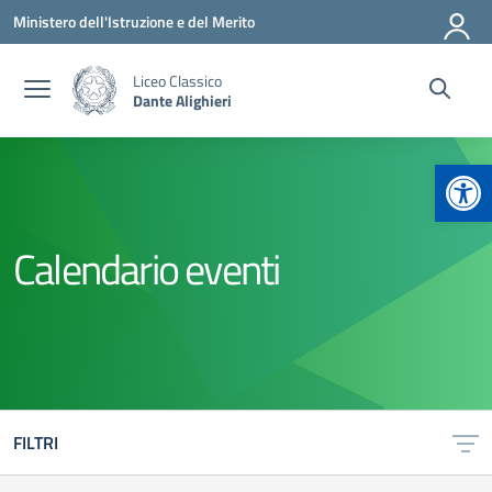
Vai ai contenuti
Vai al menu di navigazione
Vai al footer
Ministero dell'Istruzione e del Merito
Liceo Classico
Dante Alighieri
Apr
Calendario eventi
FILTRI