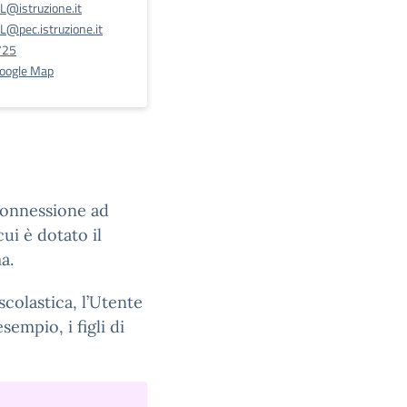
@istruzione.it
@pec.istruzione.it
725
Google Map
connessione ad
ui è dotato il
a.
scolastica, l’Utente
sempio, i figli di