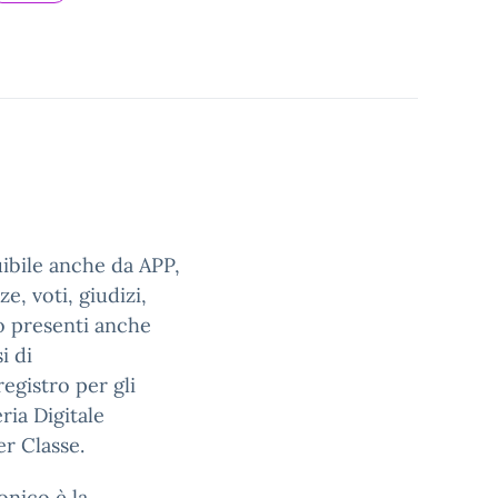
uibile anche da APP,
e, voti, giudizi,
no presenti anche
i di
egistro per gli
ria Digitale
er Classe.
onico è la