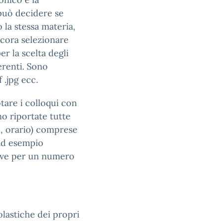
 può decidere se
 la stessa materia,
cora selezionare
er la scelta degli
ferenti. Sono
 .jpg ecc.
tare i colloqui con
o riportate tutte
o, orario) comprese
 ad esempio
iceve per un numero
olastiche dei propri