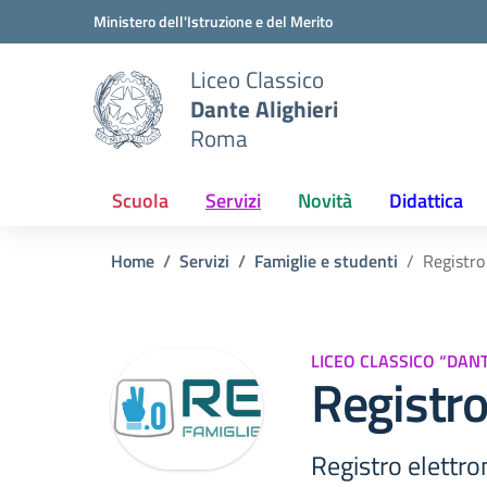
Vai ai contenuti
Vai al menu di navigazione
Vai al footer
Ministero dell'Istruzione e del Merito
Liceo Classico
Dante Alighieri
Roma
Scuola
Servizi
Novità
Didattica
Home
Servizi
Famiglie e studenti
Registro
LICEO CLASSICO “DANT
Registro
Registro elettro