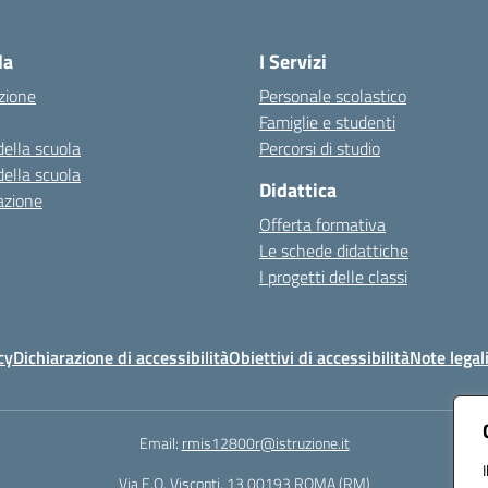
Visita la pagina iniziale della scuola
la
I Servizi
zione
Personale scolastico
Famiglie e studenti
della scuola
Percorsi di studio
della scuola
Didattica
azione
Offerta formativa
Le schede didattiche
I progetti delle classi
cy
Dichiarazione di accessibilità
Obiettivi di accessibilità
Note legal
Email:
rmis12800r@istruzione.it
Via E.Q. Visconti, 13 00193 ROMA (RM)