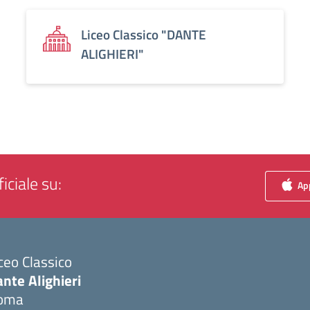
Liceo Classico "DANTE
ALIGHIERI"
iciale su:
App
ceo Classico
nte Alighieri
oma