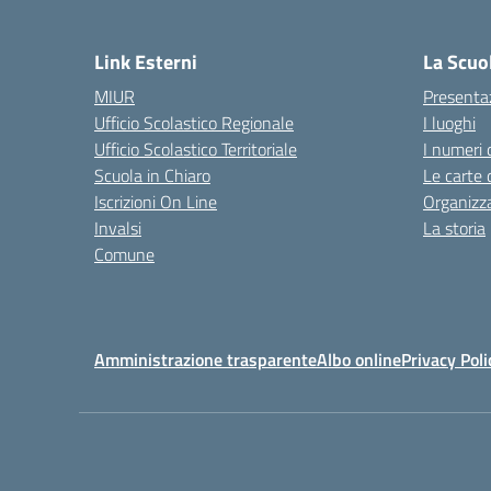
— 
Link Esterni
La Scuo
MIUR
Presenta
Ufficio Scolastico Regionale
I luoghi
Ufficio Scolastico Territoriale
I numeri 
Scuola in Chiaro
Le carte 
Iscrizioni On Line
Organizz
Invalsi
La storia
Comune
Amministrazione trasparente
Albo online
Privacy Poli