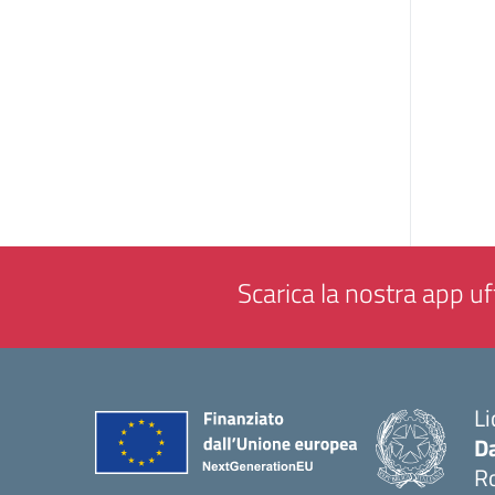
Scarica la nostra app uff
Li
Da
R