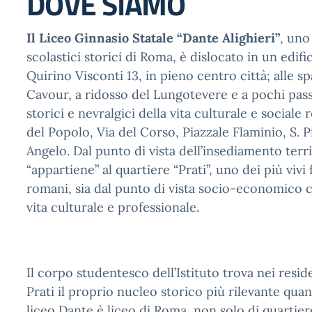
DOVE SIAMO
Il Liceo Ginnasio Statale “Dante Alighieri”
, uno 
scolastici storici di Roma, è dislocato in un edifi
Quirino Visconti 13, in pieno centro città; alle sp
Cavour, a ridosso del Lungotevere e a pochi passi
storici e nevralgici della vita culturale e sociale
del Popolo, Via del Corso, Piazzale Flaminio, S. Pi
Angelo. Dal punto di vista dell’insediamento territ
“appartiene” al quartiere “Prati”, uno dei più vivi f
romani, sia dal punto di vista socio-economico c
vita culturale e professionale.
Il corpo studentesco dell’Istituto trova nei resid
Prati il proprio nucleo storico più rilevante quan
liceo Dante è liceo di Roma, non solo di quartiere