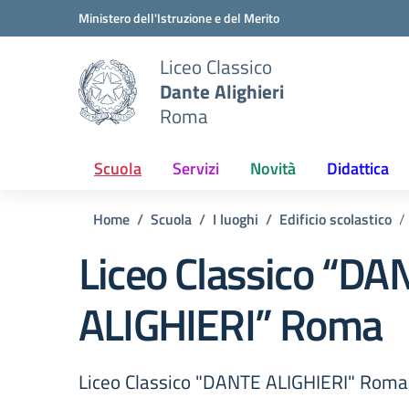
Vai ai contenuti
Vai al menu di navigazione
Vai al footer
Ministero dell'Istruzione e del Merito
Liceo Classico
Dante Alighieri
Roma
Scuola
Servizi
Novità
Didattica
Home
Scuola
I luoghi
Edificio scolastico
Liceo Classico “DA
ALIGHIERI” Roma
Liceo Classico "DANTE ALIGHIERI" Roma