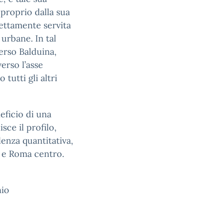
 proprio dalla sua
rettamente servita
urbane. In tal
verso Balduina,
erso l’asse
tutti gli altri
eficio di una
sce il profilo,
enza quantitativa,
a e Roma centro.
nio