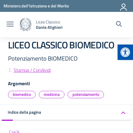
Vai ai contenuti
Vai al menu di navigazione
Vai al footer
Ministero dell'Istruzione e del Merito
Liceo Classico
Dante Alighieri
LICEO CLASSICO BIOMEDICO
Apr
Potenziamento BIOMEDICO
Stampa / Condividi
Argomenti
biomedico
medicina
potenziamento
Indice della pagina
Cos'è