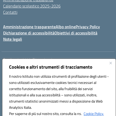
Calendario scolastico 2025-2026
Contatti
Amministrazione trasparente
Albo online
Privacy Policy
Dichiarazione di accessibilità
Obiettivi di accessibilità
Note legali
Email:
rmis12800r@istruzione.it
Cookies e altri strumenti di tracciamento
Via E.Q. Visconti, 13 00193 ROMA (RM)
Telefono: 06121124725 Fax: 063216207
Il nostro Istituto non utilizza strumenti di profilazione degli utenti -
Mail: rmis12800r@istruzione.it
sono utilizzati esclusivamente cookies tecnici necessari al
Codice univoco ufficio: UFSRLT
corretto funzionamento del sito, alla fruibilità dei servizi
Codice meccanografico: RMIS12800R
istituzionali e alla sua accessibilità – sono utilizzati, inoltre,
Codice fiscale: 80210770584
strumenti statistici anonimizzati messi a disposizione da Web
Analytics Italia.
Hosting & Powered by 3D Solution S.r.l.
Per saperne di più sul nostro sito, consulta la ns.
Cookie Policy.