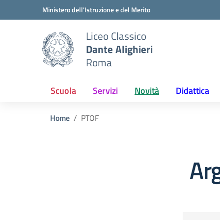
Vai ai contenuti
Vai al menu di navigazione
Vai al footer
Ministero dell'Istruzione e del Merito
Liceo Classico
Dante Alighieri
Roma
Scuola
Servizi
Novità
Didattica
Home
PTOF
Ar