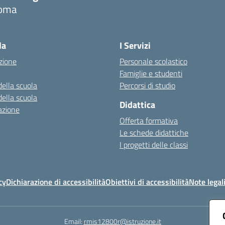
oma
Visita la pagina iniziale della scuola
la
I Servizi
zione
Personale scolastico
Famiglie e studenti
della scuola
Percorsi di studio
della scuola
Didattica
azione
Offerta formativa
Le schede didattiche
I progetti delle classi
cy
Dichiarazione di accessibilità
Obiettivi di accessibilità
Note legal
Email:
rmis12800r@istruzione.it