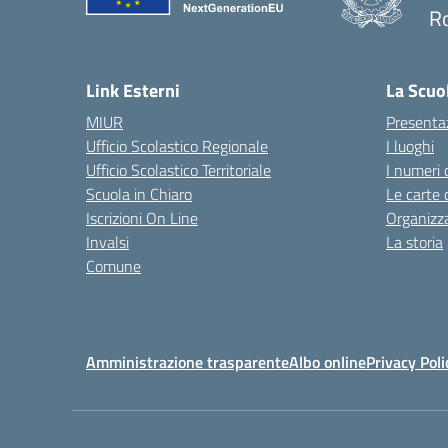
R
— 
Link Esterni
La Scuo
MIUR
Presenta
Ufficio Scolastico Regionale
I luoghi
Ufficio Scolastico Territoriale
I numeri 
Scuola in Chiaro
Le carte 
Iscrizioni On Line
Organizz
Invalsi
La storia
Comune
Amministrazione trasparente
Albo online
Privacy Poli