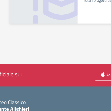
Tutti i progetti 
iciale su:
App
ceo Classico
nte Alighieri