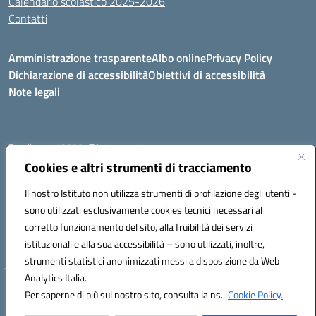
Calendario scolastico 2025-2026
Contatti
Amministrazione trasparente
Albo online
Privacy Policy
Dichiarazione di accessibilità
Obiettivi di accessibilità
Note legali
Email:
rmis12800r@istruzione.it
Cookies e altri strumenti di tracciamento
Via E.Q. Visconti, 13 00193 ROMA (RM)
Telefono: 06121124725 Fax: 063216207
Il nostro Istituto non utilizza strumenti di profilazione degli utenti -
Mail: rmis12800r@istruzione.it
sono utilizzati esclusivamente cookies tecnici necessari al
Codice univoco ufficio: UFSRLT
corretto funzionamento del sito, alla fruibilità dei servizi
Codice meccanografico: RMIS12800R
istituzionali e alla sua accessibilità – sono utilizzati, inoltre,
Codice fiscale: 80210770584
strumenti statistici anonimizzati messi a disposizione da Web
Analytics Italia.
Hosting & Powered by 3D Solution S.r.l.
Per saperne di più sul nostro sito, consulta la ns.
Cookie Policy.
Concept & Design by Designers Italia