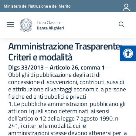
Vai ai contenuti
Vai al menu di navigazione
Vai al footer
Ministero dell'Istruzione e del Merito
Liceo Classico
Dante Alighieri
Amministrazione Trasparente:
Apr
Criteri e modalità
Dlgs 33/2013 – Articolo 26, comma 1
–
Obblighi di pubblicazione degli atti di
concessione di sovvenzioni, contributi, sussidi
e attribuzione di vantaggi economici a persone
fisiche ed enti pubblici e privati
1. Le pubbliche amministrazioni pubblicano gli
atti con i quali sono determinati, ai sensi
dell’articolo 12 della legge 7 agosto 1990, n.
241, i criteri e le modalità cui le
amministrazioni stesse devono attenersi per la