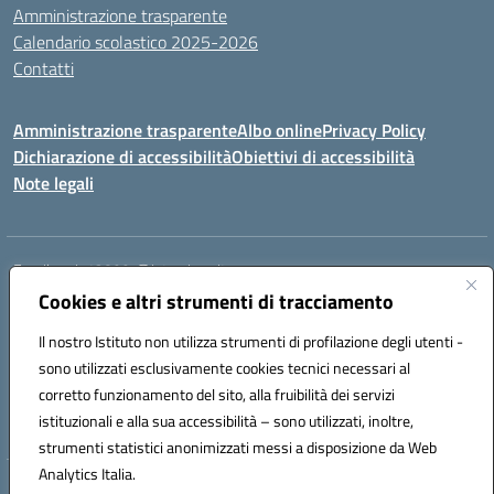
Amministrazione trasparente
Calendario scolastico 2025-2026
Contatti
Amministrazione trasparente
Albo online
Privacy Policy
Dichiarazione di accessibilità
Obiettivi di accessibilità
Note legali
Email:
rmis12800r@istruzione.it
Cookies e altri strumenti di tracciamento
Via E.Q. Visconti, 13 00193 ROMA (RM)
Telefono: 06121124725 Fax: 063216207
Il nostro Istituto non utilizza strumenti di profilazione degli utenti -
Mail: rmis12800r@istruzione.it
sono utilizzati esclusivamente cookies tecnici necessari al
Codice univoco ufficio: UFSRLT
corretto funzionamento del sito, alla fruibilità dei servizi
Codice meccanografico: RMIS12800R
istituzionali e alla sua accessibilità – sono utilizzati, inoltre,
Codice fiscale: 80210770584
strumenti statistici anonimizzati messi a disposizione da Web
Analytics Italia.
Hosting & Powered by 3D Solution S.r.l.