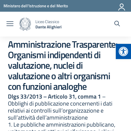
Vai ai contenuti
Vai al menu di navigazione
Vai al footer
Ministero dell'Istruzione e del Merito
Liceo Classico
Dante Alighieri
Amministrazione Trasparente:
Apr
Organismi indipendenti di
valutazione, nuclei di
valutazione o altri organismi
con funzioni analoghe
Dlgs 33/2013 – Articolo 31, comma 1
–
Obblighi di pubblicazione concernenti i dati
relativi ai controlli sull’organizzazione e
sull’attività dell’amministrazione
1. Le pubbliche amministrazioni pubblicano,