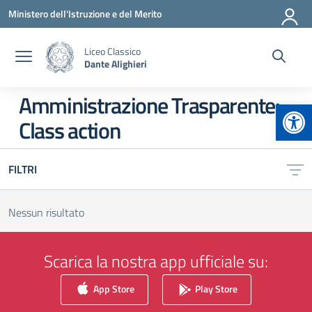
Vai ai contenuti
Vai al menu di navigazione
Vai al footer
Ministero dell'Istruzione e del Merito
Liceo Classico
Dante Alighieri
Amministrazione Trasparente:
Apr
Class action
FILTRI
Nessun risultato
Scarica la nostra app ufficiale su:
App Store
Play Store