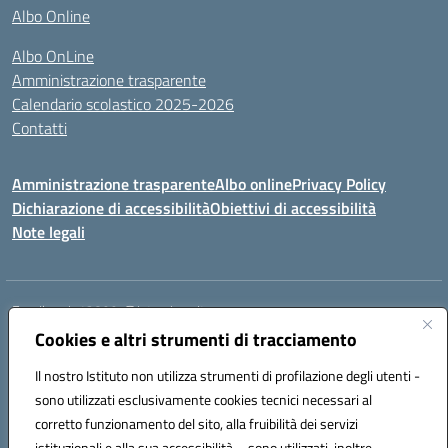
Albo Online
Albo OnLine
Amministrazione trasparente
Calendario scolastico 2025-2026
Contatti
Amministrazione trasparente
Albo online
Privacy Policy
Dichiarazione di accessibilità
Obiettivi di accessibilità
Note legali
Email:
rmis12800r@istruzione.it
Cookies e altri strumenti di tracciamento
Via E.Q. Visconti, 13 00193 ROMA (RM)
Telefono: 06121124725 Fax: 063216207
Il nostro Istituto non utilizza strumenti di profilazione degli utenti -
Mail: rmis12800r@istruzione.it
sono utilizzati esclusivamente cookies tecnici necessari al
Codice univoco ufficio: UFSRLT
corretto funzionamento del sito, alla fruibilità dei servizi
Codice meccanografico: RMIS12800R
istituzionali e alla sua accessibilità – sono utilizzati, inoltre,