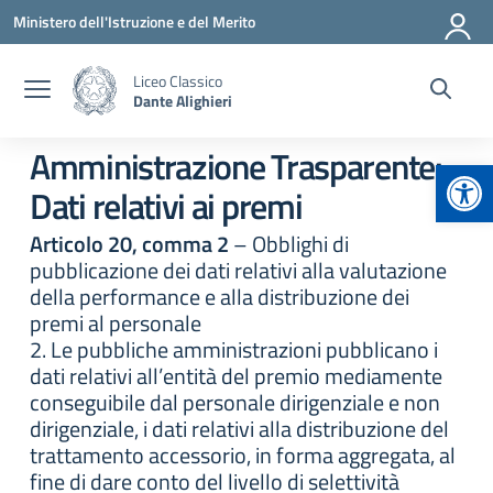
Vai ai contenuti
Vai al menu di navigazione
Vai al footer
Ministero dell'Istruzione e del Merito
Liceo Classico
Dante Alighieri
Amministrazione Trasparente:
Apr
Dati relativi ai premi
Articolo 20, comma 2
– Obblighi di
pubblicazione dei dati relativi alla valutazione
della performance e alla distribuzione dei
premi al personale
2. Le pubbliche amministrazioni pubblicano i
dati relativi all’entità del premio mediamente
conseguibile dal personale dirigenziale e non
dirigenziale, i dati relativi alla distribuzione del
trattamento accessorio, in forma aggregata, al
fine di dare conto del livello di selettività