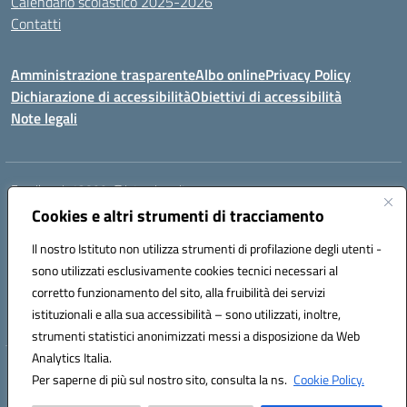
Calendario scolastico 2025-2026
Contatti
Amministrazione trasparente
Albo online
Privacy Policy
Dichiarazione di accessibilità
Obiettivi di accessibilità
Note legali
Email:
rmis12800r@istruzione.it
Cookies e altri strumenti di tracciamento
Via E.Q. Visconti, 13 00193 ROMA (RM)
Telefono: 06121124725 Fax: 063216207
Il nostro Istituto non utilizza strumenti di profilazione degli utenti -
Mail: rmis12800r@istruzione.it
sono utilizzati esclusivamente cookies tecnici necessari al
Codice univoco ufficio: UFSRLT
corretto funzionamento del sito, alla fruibilità dei servizi
Codice meccanografico: RMIS12800R
istituzionali e alla sua accessibilità – sono utilizzati, inoltre,
Codice fiscale: 80210770584
strumenti statistici anonimizzati messi a disposizione da Web
Analytics Italia.
Hosting & Powered by 3D Solution S.r.l.
Per saperne di più sul nostro sito, consulta la ns.
Cookie Policy.
Concept & Design by Designers Italia