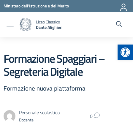
Vai ai contenuti
Vai al menu di navigazione
Vai al footer
Ministero dell'Istruzione e del Merito
Liceo Classico
Dante Alighieri
Apr
Formazione Spaggiari –
Segreteria Digitale
Formazione nuova piattaforma
Personale scolastico
0
Docente