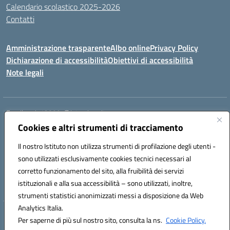
Calendario scolastico 2025-2026
Contatti
Amministrazione trasparente
Albo online
Privacy Policy
Dichiarazione di accessibilità
Obiettivi di accessibilità
Note legali
Email:
rmis12800r@istruzione.it
Cookies e altri strumenti di tracciamento
Via E.Q. Visconti, 13 00193 ROMA (RM)
Telefono: 06121124725 Fax: 063216207
Il nostro Istituto non utilizza strumenti di profilazione degli utenti -
Mail: rmis12800r@istruzione.it
sono utilizzati esclusivamente cookies tecnici necessari al
Codice univoco ufficio: UFSRLT
corretto funzionamento del sito, alla fruibilità dei servizi
Codice meccanografico: RMIS12800R
istituzionali e alla sua accessibilità – sono utilizzati, inoltre,
Codice fiscale: 80210770584
strumenti statistici anonimizzati messi a disposizione da Web
Analytics Italia.
Hosting & Powered by 3D Solution S.r.l.
Per saperne di più sul nostro sito, consulta la ns.
Cookie Policy.
Concept & Design by Designers Italia