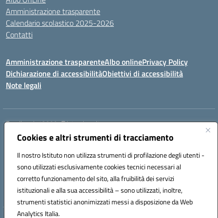
Amministrazione trasparente
Calendario scolastico 2025-2026
Contatti
Amministrazione trasparente
Albo online
Privacy Policy
Dichiarazione di accessibilità
Obiettivi di accessibilità
Note legali
Email:
rmis12800r@istruzione.it
Cookies e altri strumenti di tracciamento
Via E.Q. Visconti, 13 00193 ROMA (RM)
Telefono: 06121124725 Fax: 063216207
Il nostro Istituto non utilizza strumenti di profilazione degli utenti -
Mail: rmis12800r@istruzione.it
sono utilizzati esclusivamente cookies tecnici necessari al
Codice univoco ufficio: UFSRLT
corretto funzionamento del sito, alla fruibilità dei servizi
Codice meccanografico: RMIS12800R
istituzionali e alla sua accessibilità – sono utilizzati, inoltre,
Codice fiscale: 80210770584
strumenti statistici anonimizzati messi a disposizione da Web
Analytics Italia.