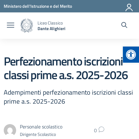
Vai ai contenuti
Vai al menu di navigazione
Vai al footer
Ministero dell'Istruzione e del Merito
Liceo Classico
Dante Alighieri
Apr
Perfezionamento iscrizioni
classi prime a.s. 2025-2026
Adempimenti perfezionamento iscrizioni classi
prime a.s. 2025-2026
Personale scolastico
0
Dirigente Scolastico