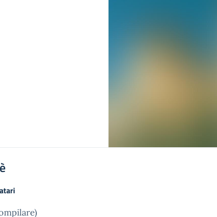
'è
atari
ompilare)