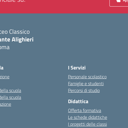
ceo Classico
nte Alighieri
oma
Visita la pagina iniziale della scuola
la
I Servizi
zione
Personale scolastico
Famiglie e studenti
della scuola
Percorsi di studio
della scuola
Didattica
azione
Offerta formativa
Le schede didattiche
I progetti delle classi