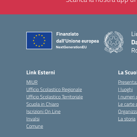
Li
Da
R
— 
Link Esterni
La Scuo
MIUR
Presenta
Ufficio Scolastico Regionale
I luoghi
Ufficio Scolastico Territoriale
I numeri 
Scuola in Chiaro
Le carte 
Iscrizioni On Line
Organizz
Invalsi
La storia
Comune