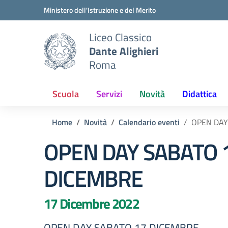
Vai ai contenuti
Vai al menu di navigazione
Vai al footer
Ministero dell'Istruzione e del Merito
Liceo Classico
Dante Alighieri
Roma
Scuola
Servizi
Novità
Didattica
Home
Novità
Calendario eventi
OPEN DAY
OPEN DAY SABATO 
DICEMBRE
17 Dicembre 2022
OPEN DAY SABATO 17 DICEMBRE