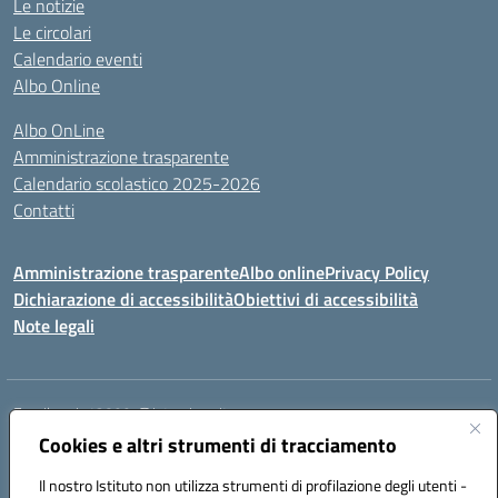
Le notizie
Le circolari
Calendario eventi
Albo Online
Albo OnLine
Amministrazione trasparente
Calendario scolastico 2025-2026
Contatti
Amministrazione trasparente
Albo online
Privacy Policy
Dichiarazione di accessibilità
Obiettivi di accessibilità
Note legali
Email:
rmis12800r@istruzione.it
Cookies e altri strumenti di tracciamento
Via E.Q. Visconti, 13 00193 ROMA (RM)
Telefono: 06121124725 Fax: 063216207
Il nostro Istituto non utilizza strumenti di profilazione degli utenti -