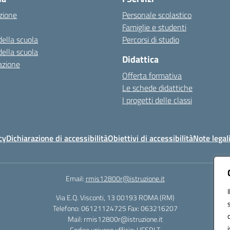
zione
Personale scolastico
Famiglie e studenti
della scuola
Percorsi di studio
della scuola
Didattica
azione
Offerta formativa
Le schede didattiche
I progetti delle classi
cy
Dichiarazione di accessibilità
Obiettivi di accessibilità
Note legal
Email:
rmis12800r@istruzione.it
Via E.Q. Visconti, 13 00193 ROMA (RM)
Telefono: 06121124725 Fax: 063216207
Mail: rmis12800r@istruzione.it
Codice univoco ufficio: UFSRLT