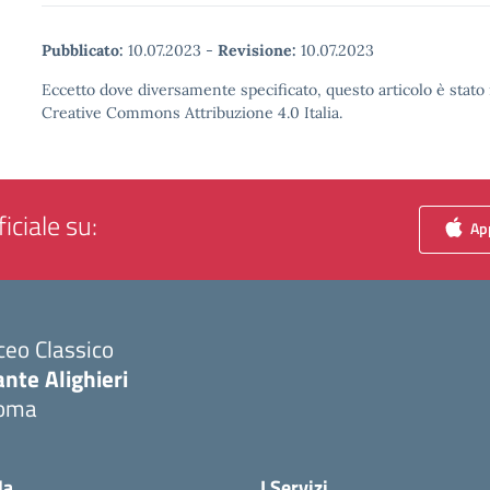
Pubblicato:
10.07.2023
-
Revisione:
10.07.2023
Eccetto dove diversamente specificato, questo articolo è stato 
Creative Commons Attribuzione 4.0 Italia.
iciale su:
App
ceo Classico
nte Alighieri
oma
Visita la pagina iniziale della scuola
la
I Servizi