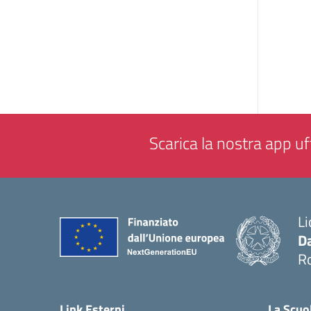
Scarica la nostra app uff
Li
Da
R
— 
Link Esterni
La Scuo