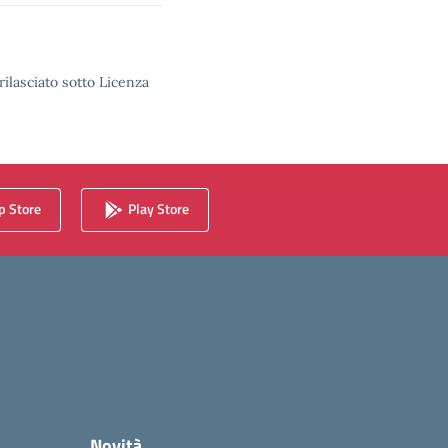
rilasciato sotto Licenza
 Store
Play Store
Novità