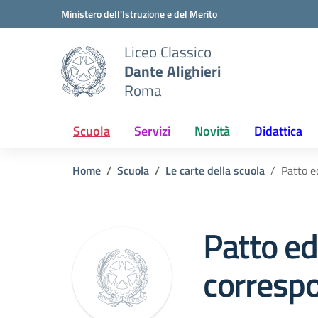
Vai ai contenuti
Vai al menu di navigazione
Vai al footer
Ministero dell'Istruzione e del Merito
Liceo Classico
Dante Alighieri
Roma
Scuola
Servizi
Novità
Didattica
Home
Scuola
Le carte della scuola
Patto e
Patto ed
correspo