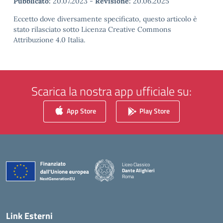
Pubblicato:
20.07.2023
-
Revisione:
20.06.2025
Eccetto dove diversamente specificato, questo articolo è
stato rilasciato sotto Licenza Creative Commons
Attribuzione 4.0 Italia.
Scarica la nostra app ufficiale su:
App Store
Play Store
Liceo Classico
Dante Alighieri
Roma
— Visita la pagina iniziale della scuola
Link Esterni