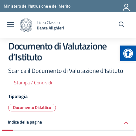
Vai ai contenuti
Vai al menu di navigazione
Vai al footer
Ministero dell'Istruzione e del Merito
Liceo Classico
Dante Alighieri
Documento di Valutazione
Apr
d’Istituto
Scarica il Documento di Valutazione d'Istituto
Stampa / Condividi
Tipologia
Documento Didattico
Indice della pagina