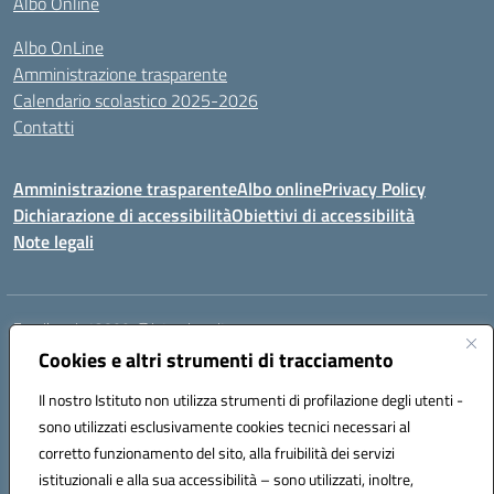
Albo Online
Albo OnLine
Amministrazione trasparente
Calendario scolastico 2025-2026
Contatti
Amministrazione trasparente
Albo online
Privacy Policy
Dichiarazione di accessibilità
Obiettivi di accessibilità
Note legali
Email:
rmis12800r@istruzione.it
Cookies e altri strumenti di tracciamento
Via E.Q. Visconti, 13 00193 ROMA (RM)
Telefono: 06121124725 Fax: 063216207
Il nostro Istituto non utilizza strumenti di profilazione degli utenti -
Mail: rmis12800r@istruzione.it
sono utilizzati esclusivamente cookies tecnici necessari al
Codice univoco ufficio: UFSRLT
corretto funzionamento del sito, alla fruibilità dei servizi
Codice meccanografico: RMIS12800R
istituzionali e alla sua accessibilità – sono utilizzati, inoltre,
Codice fiscale: 80210770584