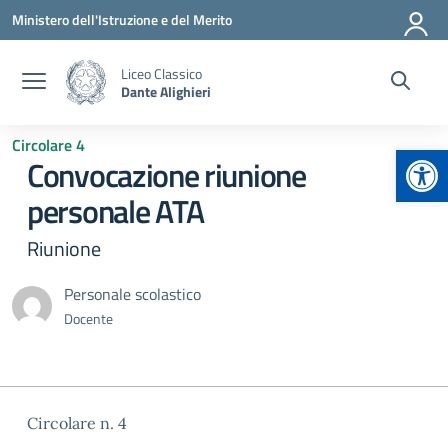
Vai ai contenuti
Vai al menu di navigazione
Vai al footer
Ministero dell'Istruzione e del Merito
Liceo Classico
Dante Alighieri
Circolare 4
Apr
Convocazione riunione
personale ATA
Riunione
Personale scolastico
Docente
Circolare n. 4