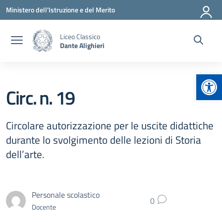
Vai ai contenuti
Vai al menu di navigazione
Vai al footer
Ministero dell'Istruzione e del Merito
Liceo Classico
Dante Alighieri
Apr
Circ. n. 19
Circolare autorizzazione per le uscite didattiche
durante lo svolgimento delle lezioni di Storia
dell’arte.
Personale scolastico
0
Docente