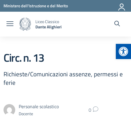
Vai ai contenuti
Vai al menu di navigazione
Vai al footer
Ministero dell'Istruzione e del Merito
Liceo Classico
Dante Alighieri
Apr
Circ. n. 13
Richieste/Comunicazioni assenze, permessi e
ferie
Personale scolastico
0
Docente