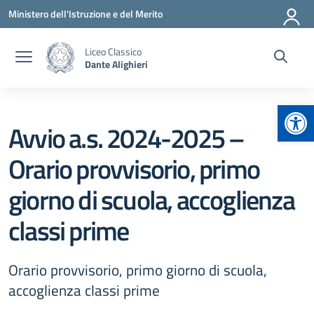
Vai ai contenuti
Vai al menu di navigazione
Vai al footer
Ministero dell'Istruzione e del Merito
Liceo Classico
Dante Alighieri
Apr
Avvio a.s. 2024-2025 –
Orario provvisorio, primo
giorno di scuola, accoglienza
classi prime
Orario provvisorio, primo giorno di scuola,
accoglienza classi prime