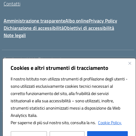
Contatti
Amministrazione trasparente
Albo online
Privacy Policy
Dichiarazione di accessibilità
Obiettivi di accessibilità
Note legali
Email:
rmis12800r@istruzione.it
Cookies e altri strumenti di tracciamento
Via E.Q. Visconti, 13 00193 ROMA (RM)
Telefono: 06121124725 Fax: 063216207
Il nostro Istituto non utilizza strumenti di profilazione degli utenti -
Mail: rmis12800r@istruzione.it
sono utilizzati esclusivamente cookies tecnici necessari al
Codice univoco ufficio: UFSRLT
corretto funzionamento del sito, alla fruibilità dei servizi
Codice meccanografico: RMIS12800R
istituzionali e alla sua accessibilità – sono utilizzati, inoltre,
Codice fiscale: 80210770584
strumenti statistici anonimizzati messi a disposizione da Web
Analytics Italia.
Hosting & Powered by 3D Solution S.r.l.
Per saperne di più sul nostro sito, consulta la ns.
Cookie Policy.
Concept & Design by Designers Italia