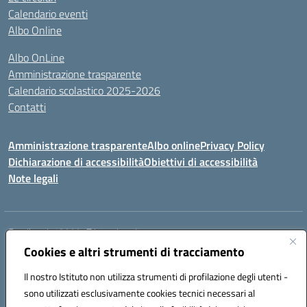
Calendario eventi
Albo Online
Albo OnLine
Amministrazione trasparente
Calendario scolastico 2025-2026
Contatti
Amministrazione trasparente
Albo online
Privacy Policy
Dichiarazione di accessibilità
Obiettivi di accessibilità
Note legali
Email:
rmis12800r@istruzione.it
Cookies e altri strumenti di tracciamento
Via E.Q. Visconti, 13 00193 ROMA (RM)
Telefono: 06121124725 Fax: 063216207
Il nostro Istituto non utilizza strumenti di profilazione degli utenti -
Mail: rmis12800r@istruzione.it
sono utilizzati esclusivamente cookies tecnici necessari al
Codice univoco ufficio: UFSRLT