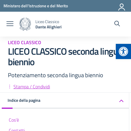
Vai ai contenuti
Vai al menu di navigazione
Vai al footer
Ministero dell'Istruzione e del Merito
Liceo Classico
Dante Alighieri
LICEO CLASSICO
Apr
LICEO CLASSICO seconda lingua
biennio
Potenziamento seconda lingua biennio
Stampa / Condividi
Indice della pagina
Cos'è
Contatti