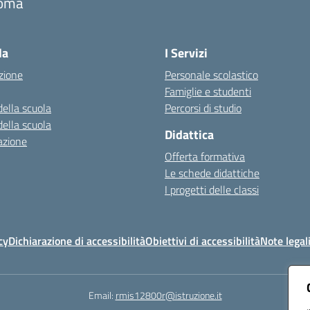
oma
Visita la pagina iniziale della scuola
la
I Servizi
zione
Personale scolastico
Famiglie e studenti
della scuola
Percorsi di studio
della scuola
Didattica
azione
Offerta formativa
Le schede didattiche
I progetti delle classi
cy
Dichiarazione di accessibilità
Obiettivi di accessibilità
Note legal
Email:
rmis12800r@istruzione.it