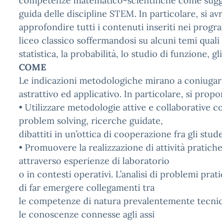
competenze matematico-scientifiche come sugge
guida delle discipline STEM. In particolare, si avrà
approfondire tutti i contenuti inseriti nei progr
liceo classico soffermandosi su alcuni temi quali l
statistica, la probabilità, lo studio di funzione, gli
COME
Le indicazioni metodologiche mirano a coniugare
astrattivo ed applicativo. In particolare, si propo
• Utilizzare metodologie attive e collaborative c
problem solving, ricerche guidate,
dibattiti in un’ottica di cooperazione fra gli stud
• Promuovere la realizzazione di attività pratiche
attraverso esperienze di laboratorio
o in contesti operativi. L’analisi di problemi pra
di far emergere collegamenti tra
le competenze di natura prevalentemente tecnic
le conoscenze connesse agli assi