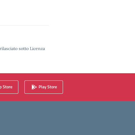
rilasciato sotto Licenza
 Store
Play Store