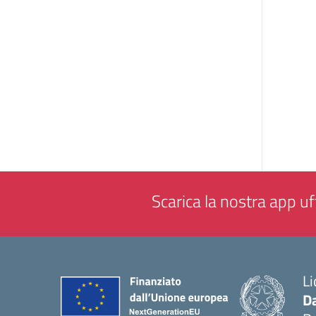
Scarica la nostra app uff
Li
Da