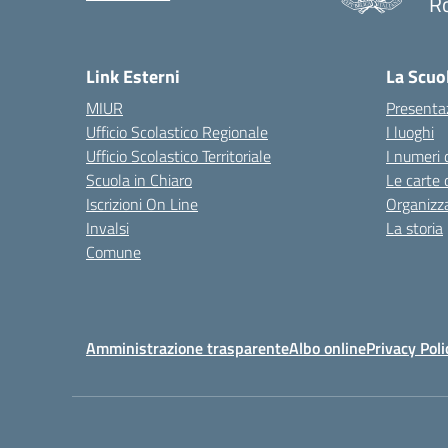
R
— 
Link Esterni
La Scuo
MIUR
Presenta
Ufficio Scolastico Regionale
I luoghi
Ufficio Scolastico Territoriale
I numeri 
Scuola in Chiaro
Le carte 
Iscrizioni On Line
Organizz
Invalsi
La storia
Comune
Amministrazione trasparente
Albo online
Privacy Poli