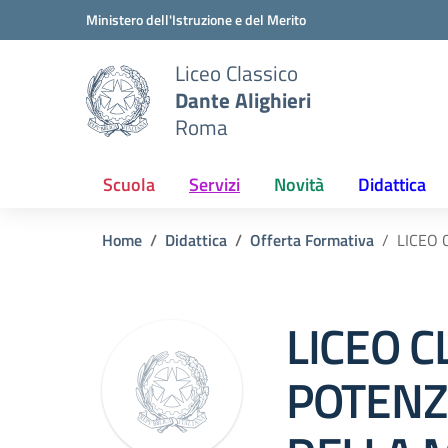
Vai ai contenuti
Vai al menu di navigazione
Vai al footer
Ministero dell'Istruzione e del Merito
Liceo Classico
Dante Alighieri
Roma
Scuola
Servizi
Novità
Didattica
Home
Didattica
Offerta Formativa
LICEO
LICEO C
POTENZ